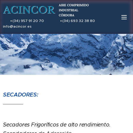
AIRE COMPRIMIDO
INDUSTRIAL
CÓRDOBA
+(34) 957 91 20 70 +(34) 693 32 38 80
REIA: 14031204
info@acincor.es
.
SECADORES:
Secadores Frigoríficos de alto rendimiento.